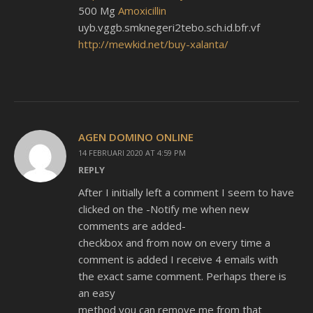
500 Mg
Amoxicillin
uyb.vggb.smknegeri2tebo.sch.id.bfr.vf
http://mewkid.net/buy-xalanta/
AGEN DOMINO ONLINE
14 FEBRUARI 2020 AT 4:59 PM
REPLY
After I initially left a comment I seem to have
clicked on the -Notify me when new
comments are added-
checkbox and from now on every time a
comment is added I receive 4 emails with
the exact same comment. Perhaps there is
an easy
method you can remove me from that