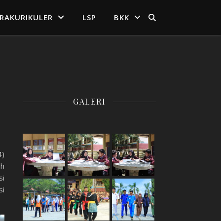
TRAKURIKULER
LSP
BKK
GALERI
4)
ah
si
si