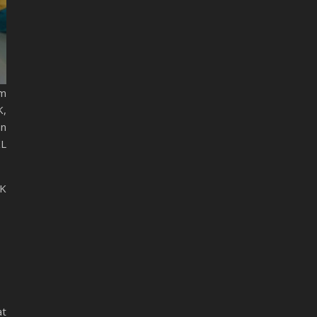
am
K,
an
KL
MK
at