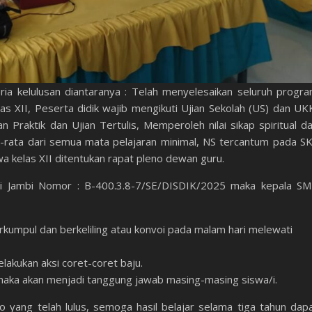
ria kelulusan diantaranya : Telah menyelesaikan seluruh progr
s XII, Peserta didik wajib mengikuti Ujian Sekolah (US) dan UK
n Praktik dan Ujian Tertulis, Memperoleh nilai sikap spiritual d
rata-rata dari semua mata pelajaran minimal, NS tercantum pada S
a kelas XII ditentukan rapat pleno dewan guru.
nsi Jambi Nomor : B-400.3.8-7/SE/DISDIK/2025 maka kepala S
rkumpul dan berkeliling atau konvoi pada malam hari melewati
akukan aksi coret-coret baju.
maka akan menjadi tanggung jawab masing-masing siswa/i.
 yang telah lulus, semoga hasil belajar selama tiga tahun dap