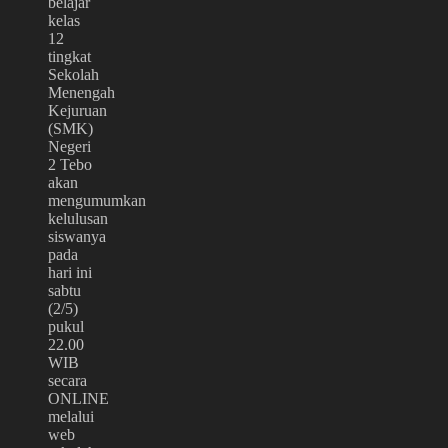
belajar
kelas
12
tingkat
Sekolah
Menengah
Kejuruan
(SMK)
Negeri
2 Tebo
akan
mengumumkan
kelulusan
siswanya
pada
hari ini
sabtu
(2/5)
pukul
22.00
WIB
secara
ONLINE
melalui
web