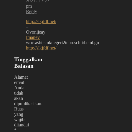
2021 at 7:27
pm
Reply
http://slkjfdf.net/
–
Ovonijeay
Imanev
woc.asbt.smknegeri2tebo.sch.id.cml.gn
http://slkjfdf.net/
Tinggalkan
Balasan
Alamat
email
Anda
tidak
akan
dipublikasikan.
Ruas
yang
wajib
ditandai
*