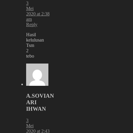
3
Mei
2020 at 2:38
am
Reply
Hasil
kelulusan
Tsm
2
tebo
A.SOVIAN
ARI
IHWAN
3
Mei
2020 at 2:43