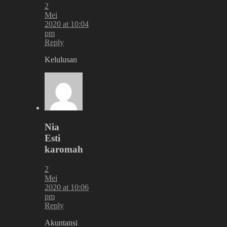
2
Mei
2020 at 10:04
pm
Reply
Kelulusan
Nia
Esti
karomah
2
Mei
2020 at 10:06
pm
Reply
Akuntansi