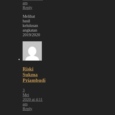
am
Reply
Melihat
hasil
kelulusan
angkatan
2019/2020
Riski
Sukma
Priambudi
3
Mei
2020 at 4:11
am
Reply