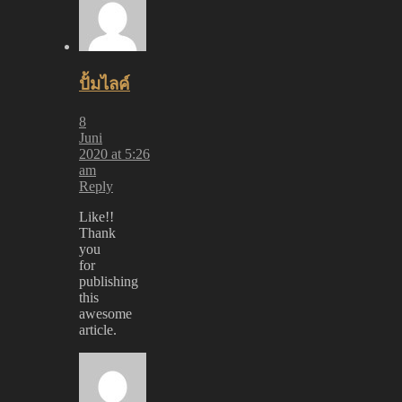
ปั้มไลค์
8
Juni
2020 at 5:26
am
Reply
Like!!
Thank
you
for
publishing
this
awesome
article.