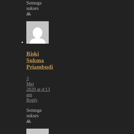
Semoga
sukses
🙏
Riski
Sukma
Priambudi
3
Mei
2020 at 4:13
am
Reply
Semoga
sukses
🙏